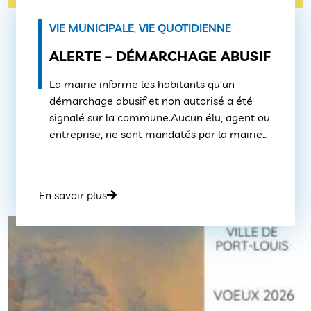
VIE MUNICIPALE
,
VIE QUOTIDIENNE
ALERTE – DÉMARCHAGE ABUSIF
La mairie informe les habitants qu’un
démarchage abusif et non autorisé a été
signalé sur la commune.Aucun élu, agent ou
entreprise, ne sont mandatés par la mairie
pour faire l’inventaire des maisons
inhabitées à l’année en menaçant
d’appliquer une taxation supplémentaire de
En savoir plus
la taxe foncière. Par mesure de prudence,
nous vous recommandons de : Merci […]