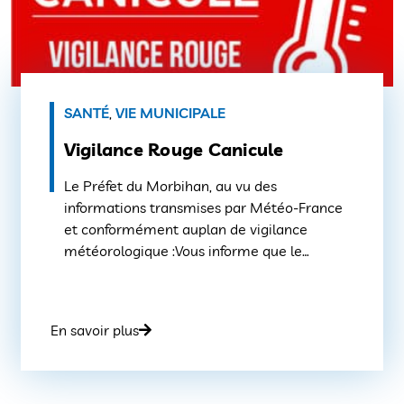
SANTÉ
,
VIE MUNICIPALE
Vigilance Rouge Canicule
Le Préfet du Morbihan, au vu des
informations transmises par Météo-France
et conformément auplan de vigilance
météorologique :Vous informe que le
département du Morbihan est placé en état
de vigilance météorologique deniveau rouge
(niveau 4 sur une échelle de 4) pour les
En savoir plus
phénomènes suivants : Le département du
Morbihan sera placé en vigilance rouge
canicule […]