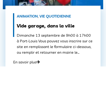
ANIMATION
,
VIE QUOTIDIENNE
Vide garage, dans la ville
Dimanche 13 septembre de 9h00 à 17h00
à Port-Louis Vous pouvez vous inscrire sur ce
site en remplissant le formulaire ci-dessous,
ou remplir et retourner en mairie le
formulaire inséré dans le « Petit Journal » de
En savoir plus
juillet/août (en le déposant à l’accueil ou par
mail à l’adresse suivante : accueil@ville-
portlouis.fr).Vous avez jusqu’au 11
septembre à 16h00 […]