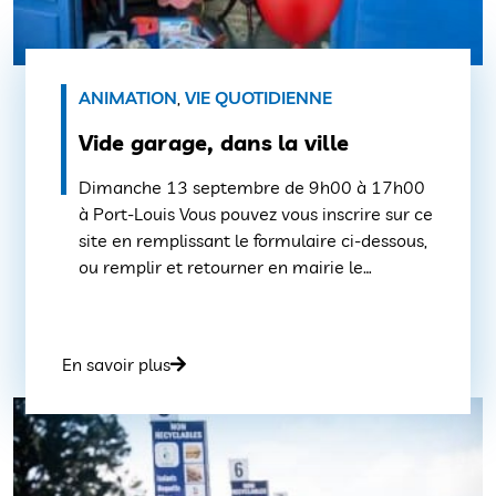
ANIMATION
,
VIE QUOTIDIENNE
Vide garage, dans la ville
Dimanche 13 septembre de 9h00 à 17h00
à Port-Louis Vous pouvez vous inscrire sur ce
site en remplissant le formulaire ci-dessous,
ou remplir et retourner en mairie le
formulaire inséré dans le « Petit Journal » de
juillet/août (en le déposant à l’accueil ou par
mail à l’adresse suivante : accueil@ville-
En savoir plus
portlouis.fr).Vous avez jusqu’au 11
septembre à 16h00 […]