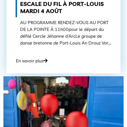
ESCALE DU FIL À PORT-LOUIS
MARDI 4 AOÛT
AU PROGRAMME RENDEZ-VOUS AU PORT
DE LA POINTE À 11h00pour le départ du
défilé Cercle Jéhanne d’ArcLe groupe de
danse bretonne de Port-Louis An Drouz Vor,
fermera la déambulation. Kintyre Schools
Pipe Band- ÉcosseFormé en 2000 ce
En savoir plus
community band divertit les habitants de la
ville et les visiteurs lors de toutes sortes
d’événements dans sa […]