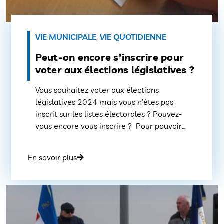
VIE MUNICIPALE
,
VIE QUOTIDIENNE
Peut-on encore s’inscrire pour
voter aux élections législatives ?
Vous souhaitez voter aux élections
législatives 2024 mais vous n’êtes pas
inscrit sur les listes électorales ? Pouvez-
vous encore vous inscrire ? Pour pouvoir
voter en métropole aux élections
législatives 2024, dont le 1er tour est prévu
En savoir plus
le dimanche 30 juin -second tour le 07
juillet-, vous devez avoir été inscrit sur les
listes électorales au plus tard le 9 juin 2024,
date du décret […]