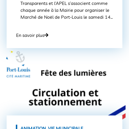
Transparents et l’APEL s’associent comme
chaque année à la Mairie pour organiser le
Marché de Noël de Port-Louis le samedi 14
décembre 2024. Une quarantaine
d’exposants installeront leur stand place
En savoir plus
Saint-Pierre pour une ouverture du marché
dès 9h00. Les associations de parents
d’élèves proposeront une petite restauration
sur place (Gaufres, huîtres […]
ANIMATION
,
VIE MUNICIPALE