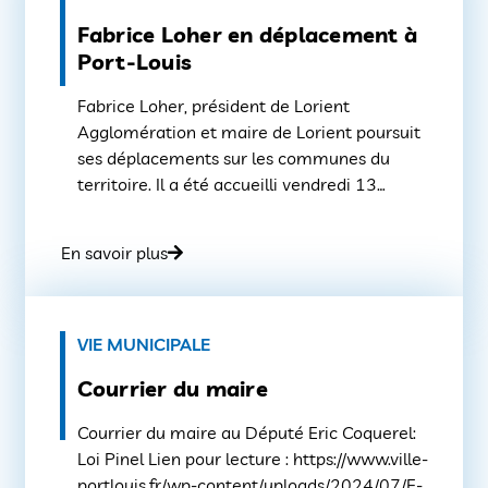
Fabrice Loher en déplacement à
Port-Louis
Fabrice Loher, président de Lorient
Agglomération et maire de Lorient poursuit
ses déplacements sur les communes du
territoire. Il a été accueilli vendredi 13
septembre par Daniel Martin, maire de
Port-Louis et les membres de l’équipe
En savoir plus
municipale. Vendredi 13 septembre, le
président de Lorient Agglomération,
accompagné de la vice-présidente Maria
Colas, était à Port-Louis. Cette […]
VIE MUNICIPALE
Courrier du maire
Courrier du maire au Député Eric Coquerel:
Loi Pinel Lien pour lecture : https://www.ville-
portlouis.fr/wp-content/uploads/2024/07/E-