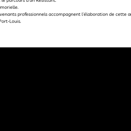
 le parcours d’un Résistant.
morielle.
venants professionnels accompagnent l’élaboration de cette œuv
ort-Louis.