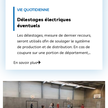
l’année 2023. Population […]
VIE QUOTIDIENNE
Délestages électriques
éventuels
Les délestages, mesure de dernier recours,
seront utilisés afin de soulager le système
de production et de distribution. En cas de
coupure sur une portion de département,
des sites désignés par arrêté préfectoral
En savoir plus
comme « prioritaires » ne pourront être
délestés. Tous les autres sont « délestables ».
L’identification de ce que l’on appelle les […]