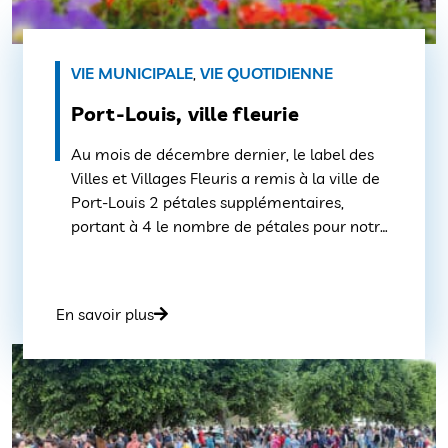
VIE MUNICIPALE
,
VIE QUOTIDIENNE
Port-Louis, ville fleurie
Au mois de décembre dernier, le label des
Villes et Villages Fleuris a remis à la ville de
Port-Louis 2 pétales supplémentaires,
portant à 4 le nombre de pétales pour notre
commune ! Une démarche en faveur de
l’embellissement des communes du
territoire Depuis 1959, le concours national
En savoir plus
des « Villes et villages fleuris » […]