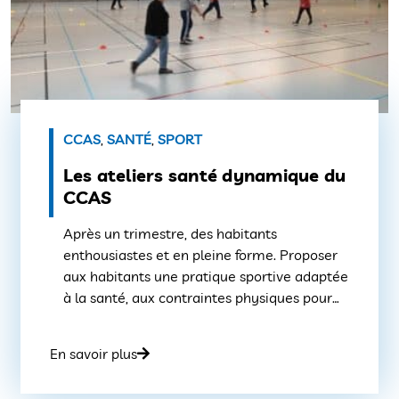
CCAS
,
SANTÉ
,
SPORT
Les ateliers santé dynamique du
CCAS
Après un trimestre, des habitants
enthousiastes et en pleine forme. Proposer
aux habitants une pratique sportive adaptée
à la santé, aux contraintes physiques pour
reprendre confiance en ses capacités,
améliorer son quotidien et oser s’inscrire
En savoir plus
dans les associations sportives du territoire.
Voici l’ambition que s’est donnée le CCAS en