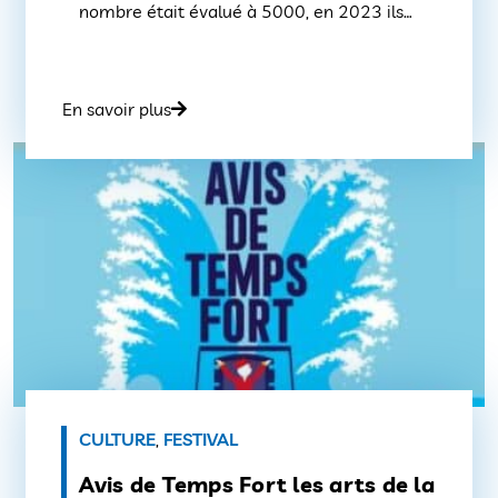
nombre était évalué à 5000, en 2023 ils
pourraient atteindre le chiffre de
6000.Quand on sait que leur piqûre peut
avoir de très graves conséquences, il y a lieu
En savoir plus
de réagir que l’on soit une […]
CULTURE
,
FESTIVAL
Avis de Temps Fort les arts de la