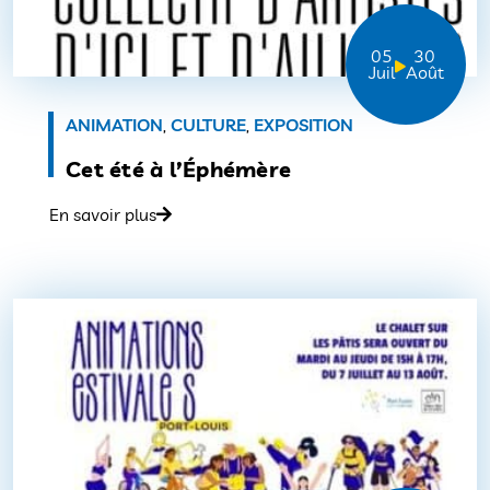
05
30
Juil
Août
ANIMATION
,
CULTURE
,
EXPOSITION
Cet été à l’Éphémère
En savoir plus