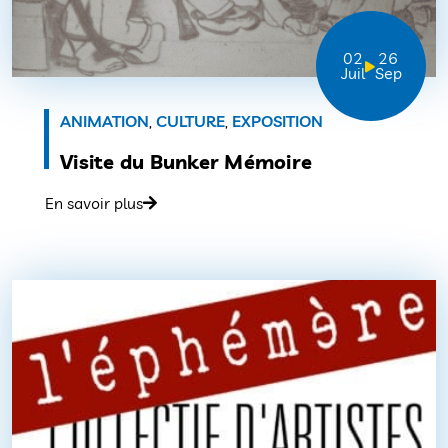
02
26
Juil
Sep
ANIMATION
,
CULTURE
,
EXPOSITION
Visite du Bunker Mémoire
En savoir plus