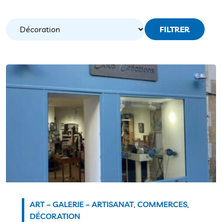
FILTRER
ART – GALERIE – ARTISANAT
,
COMMERCES
,
DÉCORATION