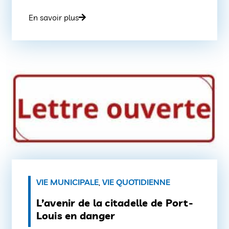
de transport IziLo adapte son
En savoir plus
fonctionnement pour garantir un accès
fluide et sécurisé à l’événement, tout en
incitant à l’usage des mobilités douces et
partagées. […]
VIE MUNICIPALE
,
VIE QUOTIDIENNE
L’avenir de la citadelle de Port-
Louis en danger