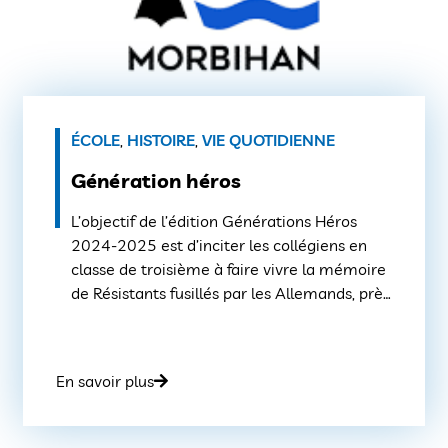
ÉCOLE
,
HISTOIRE
,
VIE QUOTIDIENNE
Génération héros
L’objectif de l’édition Générations Héros
2024-2025 est d’inciter les collégiens en
classe de troisième à faire vivre la mémoire
de Résistants fusillés par les Allemands, près
de la Citadelle de Port-Louis en 1944, en les
invitant à reconstituer et à présenter sous
une forme artistique le parcours d’une partie
En savoir plus
d’entre eux. Il s’agit de créer […]