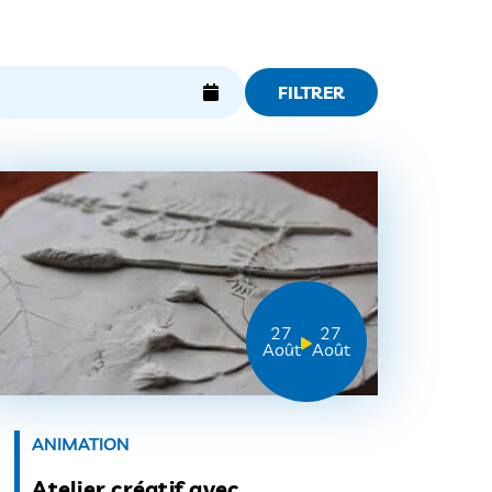
FILTRER
27
27
Août
Août
ANIMATION
Atelier créatif avec