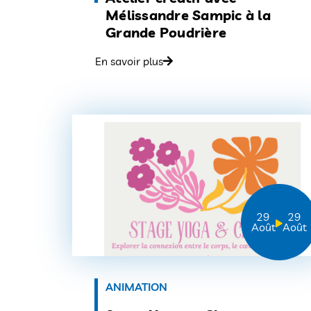
Mélissandre Sampic à la
Grande Poudrière
En savoir plus
29
29
Août
Août
ANIMATION