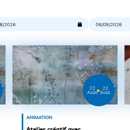
22
22
Août
Août
ANIMATION
Atelier créatif avec