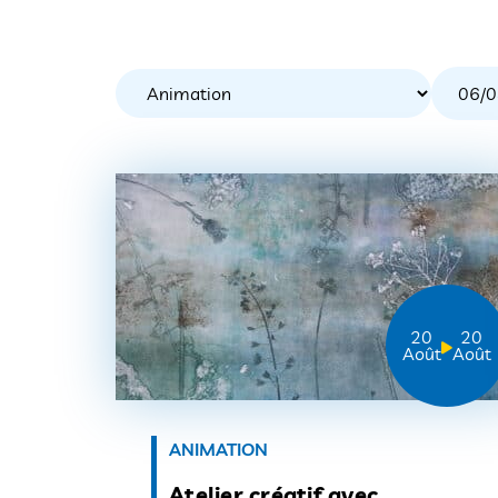
20
20
Août
Août
ANIMATION
Atelier créatif avec