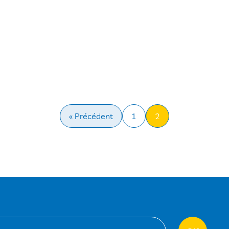
« Précédent
1
2