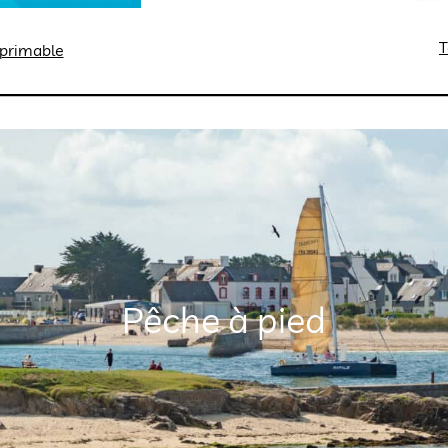
T
mprimable
Pêche à pied