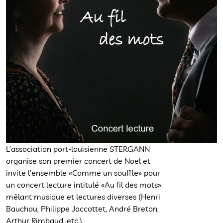
L’association port-louisienne STERGANN
organise son premier concert de Noël et
invite l’ensemble «Comme un souffle» pour
un concert lecture intitulé «Au fil des mots»
mêlant musique et lectures diverses (Henri
Bauchau, Philippe Jaccottet, André Breton,
Arthur Rimbaud, etc.).