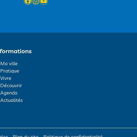
Facebook
Instagram
YouTube
nformations
Ma ville
Pratique
Vivre
Découvrir
Agenda
Actualités
ales
Plan du site
Politique de confidentialité