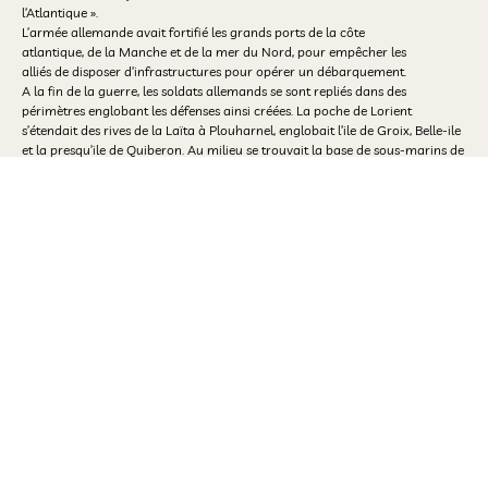
l’Atlantique ».
L’armée allemande avait fortifié les grands ports de la côte
atlantique, de la Manche et de la mer du Nord, pour empêcher les
alliés de disposer d’infrastructures pour opérer un débarquement.
A la fin de la guerre, les soldats allemands se sont repliés dans des
périmètres englobant les défenses ainsi créées. La poche de Lorient
s’étendait des rives de la Laïta à Plouharnel, englobait l’ile de Groix, Belle-ile
et la presqu’ile de Quiberon. Au milieu se trouvait la base de sous-marins de
Lorient qui fit l’objet d’un blocus tenu par des résistants français et une
division blindée américaine jusqu’à la capitulation de l’Allemagne nazie.
La découverte du charnier