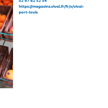
02 97 82 52 54
https://magasins.vival.fr/fr/s/vival-
port-louis