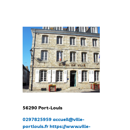
56290 Port-Louis
0297825959
accueil@ville-
portlouis.fr
https://www.ville-