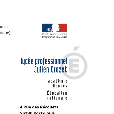
ue et
aïque)
4 Rue des Récollets
56290 Port-Louis