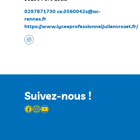
0297871730
ce.0560042s@ac-
rennes.fr
https://www.lyceeprofessionneljuliencrozet.fr/
Suivez-nous !
Facebook
Instagram
YouTube