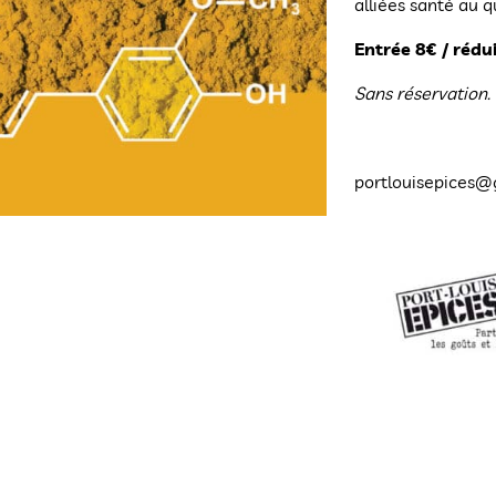
alliées santé au q
Entrée 8€ / rédui
Sans réservation.
portlouisepices