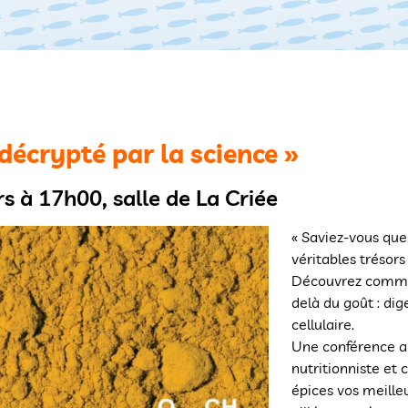
décrypté par la science »
s à 17h00, salle de La Criée
« Saviez-vous que
véritables trésors
Découvrez commen
delà du goût : dig
cellulaire.
Une conférence 
nutritionniste et 
épices vos meille