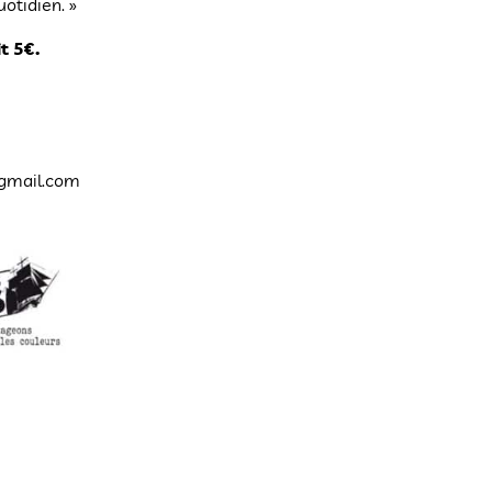
uotidien. »
t 5€.
@gmail.com